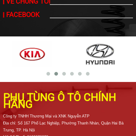
VỀ CHÚNG TÔI
FACEBOOK
PHỤ TÙNG Ô TÔ CHÍNH
HÃNG
Công ty TNHH Thương Mại và XNK Nguyễn ATP
Địa chỉ: Số 167 Phố Lạc Nghiệp, Phường Thanh Nhàn, Quận Hai Bà
Trưng, TP. Hà Nội