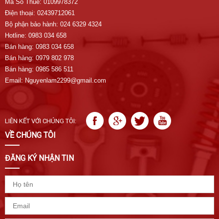
Mã Số Thuế: 0109978372
Điện thoại: 02439712061
Bộ phận bảo hành: 024 6329 4324
Hotline: 0983 034 658
Bán hàng: 0983 034 658
Bán hàng: 0979 802 978
Bán hàng: 0985 586 511
Email: Nguyenlam2299@gmail.com
LIÊN KẾT VỚI CHÚNG TÔI:
VỀ CHÚNG TÔI
ĐĂNG KÝ NHẬN TIN