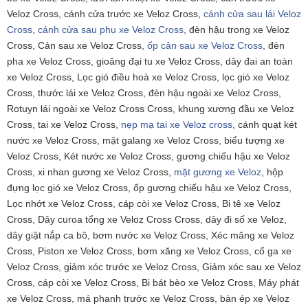
Veloz Cross, cánh cửa trước xe Veloz Cross,
cánh cửa sau lái Veloz
Cross
,
cánh cửa sau phụ xe Veloz Cross
, đèn hậu trong xe Veloz
Cross, Cản sau xe Veloz Cross,
ốp cản sau xe Veloz Cross
, đèn
pha xe Veloz Cross, gioăng đại tu xe Veloz Cross, dây đai an toàn
xe Veloz Cross, Lọc gió điều hoà xe Veloz Cross, lọc gió xe Veloz
Cross, thước lái xe Veloz Cross, đèn hậu ngoài xe Veloz Cross,
Rotuyn lái ngoài xe Veloz Cross Cross, khung xương đầu xe Veloz
Cross, tai xe Veloz Cross,
nẹp mạ tai xe Veloz cross
, cánh quạt két
nước xe Veloz Cross, mặt galang xe Veloz Cross, biểu tượng xe
Veloz Cross, Két nước xe Veloz Cross, gương chiếu hậu xe Veloz
Cross, xi nhan gương xe Veloz Cross,
mặt gương xe Veloz
, hộp
đựng lọc gió xe Veloz Cross, ốp gương chiếu hậu xe Veloz Cross,
Lọc nhớt xe Veloz Cross, cáp còi xe Veloz Cross, Bi tê xe Veloz
Cross, Dây curoa tổng xe Veloz Cross Cross, dây đi số xe Veloz,
dây giật nắp ca bô, bơm nước xe Veloz Cross, Xéc măng xe Veloz
Cross, Piston xe Veloz Cross, bơm xăng xe Veloz Cross, cổ ga xe
Veloz Cross, giảm xóc trước xe Veloz Cross, Giảm xóc sau xe Veloz
Cross, cáp còi xe Veloz Cross, Bi bát bèo xe Veloz Cross, Máy phát
xe Veloz Cross, má phanh trước xe Veloz Cross, bàn ép xe Veloz