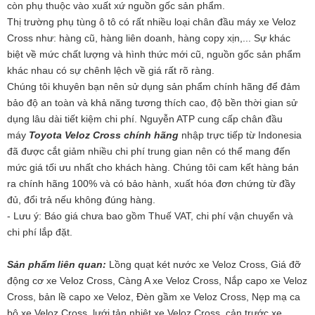
còn phụ thuộc vào xuất xứ nguồn gốc sản phẩm.
Thị trường phụ tùng ô tô có rất nhiều loại chân đầu máy xe Veloz
Cross như: hàng cũ, hàng liên doanh, hàng copy xịn,... Sự khác
biệt về mức chất lượng và hình thức mới cũ, nguồn gốc sản phẩm
khác nhau có sự chênh lệch về giá rất rõ ràng.
Chúng tôi khuyên bạn nên sử dụng sản phẩm chính hãng để đảm
bảo độ an toàn và khả năng tương thích cao, độ bền thời gian sử
dụng lâu dài tiết kiệm chi phí.
Nguyễn ATP cung cấp chân đầu
máy
Toyota Veloz Cross chính hãng
nhập trực tiếp từ Indonesia
đã được cắt giảm nhiều chi phí trung gian nên có thể mang đến
mức giá tối ưu nhất cho khách hàng. Chúng tôi cam kết hàng bán
ra chính hãng 100% và có bảo hành, xuất hóa đơn chứng từ đầy
đủ, đổi trả nếu không đúng hàng.
- Lưu ý: Báo giá chưa bao gồm Thuế VAT, chi phí vận chuyển và
chi phí lắp đặt.
Sản phẩm liên quan:
Lồng quạt két nước xe Veloz Cross, Giá đỡ
động cơ xe Veloz Cross, Càng A xe Veloz Cross, Nắp capo xe Veloz
Cross, bản lề capo xe Veloz, Đèn gầm xe Veloz Cross, Nẹp mạ ca
bô xe Veloz Cross, lưới tản nhiệt xe Veloz Cross, cản trước xe