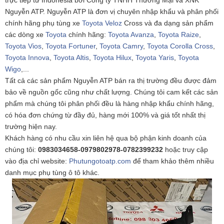
trực tiếp từ Indonesia bởi Công ty TNHH Thương Mại và XNK
Nguyễn ATP.
Nguyễn ATP là đơn vị chuyên nhập khẩu và phân phối
chính hãng phụ tùng xe
Toyota Veloz
Cross và đa dạng sản phẩm
các dòng xe
Toyota
chính hãng:
Toyota Avanza
,
Toyota Raize
,
Toyota Vios
,
Toyota Fortuner
,
Toyota Camry
,
Toyota Corolla Cross
,
Toyota Innova
,
Toyota Altis
,
Toyota Hilux
,
Toyota Yaris
,
Toyota
Wigo
,...
Tất cả các sản phẩm Nguyễn ATP bán ra thị trường đều được đảm
bảo về nguồn gốc cũng như chất lượng. Chúng tôi cam kết các sản
phẩm mà
chúng tôi phân phối đều là hàng nhập khẩu chính hãng,
có hóa đơn chứng từ đầy đủ, hàng mới 100% và giá tốt nhất thị
trường hiện nay.
Khách hàng có nhu cầu xin liên hệ qua bộ phận kinh doanh của
chúng tôi:
0983034658-0979802978-0782399232
hoặc truy cập
vào địa chỉ
website:
Phutungotoatp.com
để tham khảo thêm nhiều
danh mục phụ tùng ô tô khác.