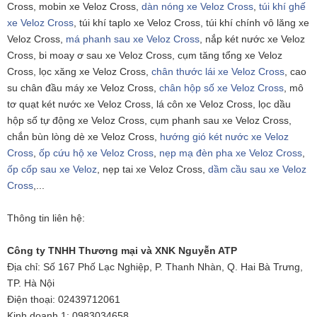
Cross, mobin xe Veloz Cross,
dàn nóng xe Veloz Cross
,
túi khí ghế
xe Veloz Cross
, túi khí taplo xe Veloz Cross, túi khí chính vô lăng xe
Veloz Cross,
má phanh sau xe Veloz Cross
, nắp két nước xe Veloz
Cross, bi moay ơ sau xe Veloz Cross, cụm tăng tổng xe Veloz
Cross, lọc xăng xe Veloz Cross,
chân thước lái xe Veloz Cross
, cao
su chân đầu máy xe Veloz Cross,
chân hộp số xe Veloz Cross
, mô
tơ quạt két nước xe Veloz Cross, lá côn xe Veloz Cross, lọc dầu
hộp số tự động xe Veloz Cross, cụm phanh sau xe Veloz Cross,
chắn bùn lòng dè xe Veloz Cross,
hướng gió két nước xe Veloz
Cross
,
ốp cứu hộ xe Veloz Cross
,
nẹp mạ đèn pha xe Veloz Cross
,
ốp cốp sau xe Veloz
, nẹp tai xe Veloz Cross,
dầm cầu sau xe Veloz
Cross
,...
Thông tin liên hệ:
Công ty TNHH Thương mại và XNK Nguyễn ATP
Địa chỉ: Số 167 Phố Lạc Nghiệp, P. Thanh Nhàn, Q. Hai Bà Trưng,
TP. Hà Nội
Điện thoại: 02439712061
Kinh doanh 1: 0983034658