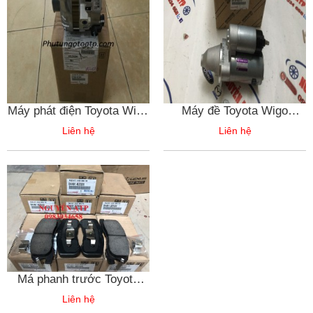
Máy phát điện Toyota Wigo
Máy đề Toyota Wigo
2018-27060-BZ360 chính
28100B2310 chính hãng
Liên hệ
Liên hệ
hãng
Má phanh trước Toyota
Wigo-04491BZ020 chính
Liên hệ
hãng