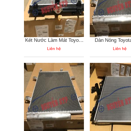
Két Nước Làm Mát Toyota
Dàn Nóng Toyota
Yaris Cross
Cross
Liên hệ
Liên hệ