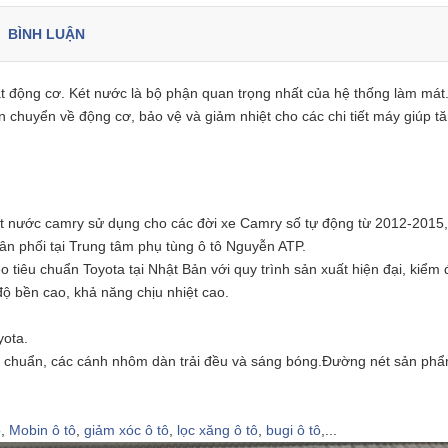
BÌNH LUẬN
át động cơ. Két nước là bộ phận quan trọng nhất của hệ thống làm mát
n chuyển về động cơ, bảo vệ và giảm nhiệt cho các chi tiết
máy giúp tă
 nước camry sử dụng cho các đời xe Camry số tự động từ 2012-2015,
n phối tại Trung tâm phụ tùng ô tô Nguyễn ATP.
tiêu chuẩn Toyota tại Nhật Bản với quy trình sản xuất hiện đại,
kiểm 
 bền cao, khả năng chịu nhiệt cao.
yota.
êu chuẩn, các cánh nhôm dàn trải đều và sáng bóng.Đường nét sản
phẩ
ô
,
Mobin ô tô
,
giảm xóc ô tô
,
lọc xăng ô tô
,
bugi ô tô
,...