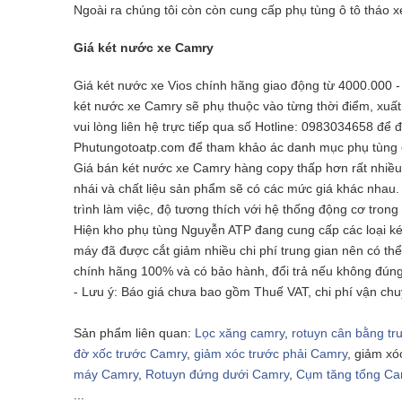
Ngoài ra chúng tôi còn còn cung cấp phụ tùng ô tô tháo x
Giá két nước xe Camry
Giá két nước xe Vios chính hãng giao động từ 4000.000 
két nước xe Camry sẽ phụ thuộc vào từng thời điểm, xu
vui lòng liên hệ trực
tiếp qua số Hotline: 0983034658 để đ
Phutungotoatp.com
để tham khảo ác danh mục phụ tùng ô
Giá bán két nước xe Camry hàng copy thấp hơn rất nhiều 
nhái và chất liệu sản phẩm sẽ có các mức giá khác nhau
trình làm việc, độ tương thích với hệ thống động cơ trong 
Hiện kho phụ tùng Nguyễn ATP đang cung cấp các loại k
máy đã được cắt giảm nhiều chi phí trung gian nên có th
chính hãng 100% và có bảo hành, đổi trả nếu không đún
- Lưu ý: Báo giá chưa bao gồm Thuế VAT, chi phí vận chuy
Sản phẩm liên quan:
Lọc xăng camry
,
rotuyn cân bằng t
đờ xốc trước Camry
,
giảm xóc trước phải Camry
, giảm xó
máy Camry
,
Rotuyn đứng dưới Camry
,
Cụm tăng tổng Ca
...