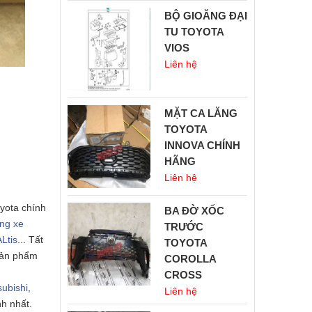
BỘ GIOĂNG ĐẠI
TU TOYOTA
VIOS
Liên hệ
MẶT CA LĂNG
TOYOTA
INNOVA CHÍNH
HÃNG
Liên hệ
yota chính
BA ĐỜ XỐC
ng xe
TRƯỚC
Ltis
... Tất
TOYOTA
sản phẩm
COROLLA
CROSS
subishi
,
Liên hệ
nh nhất.