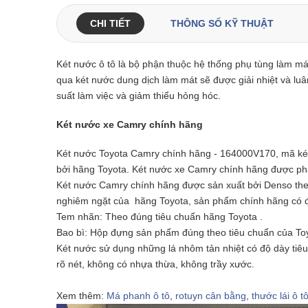
CHI TIẾT
THÔNG SỐ KỸ THUẬT
Két nước ô tô là bộ phận thuộc hệ thống phụ tùng làm m
qua két nước dung dịch làm mát sẽ được giải nhiệt và luâ
suất làm việc và giảm thiểu hỏng hóc.
Két nước xe Camry chính hãng
Két nước Toyota Camry chính hãng - 164000V170, mã két
bởi hãng
Toyota. Két nước xe Camry chính hãng được phâ
Két nước Camry chính hãng được sản xuất bởi Denso theo 
nghiêm ngặt của hãng Toyota, sản phẩm chính hãng có độ
Tem nhãn: Theo đúng tiêu chuẩn hãng Toyota .
Bao bì: Hộp đựng sản phẩm đúng theo tiêu chuẩn của To
Két nước sử dụng những lá nhôm tản nhiệt có độ dày ti
rõ nét, không có nhựa thừa, không trầy xước.
Xem thêm:
Má phanh ô tô
,
rotuyn cân bằng
,
thước lái ô t