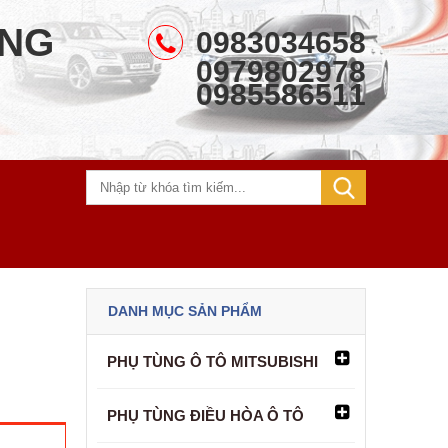
ÃNG
0983034658
0979802978
0985586511
DANH MỤC SẢN PHẨM
PHỤ TÙNG Ô TÔ MITSUBISHI
PHỤ TÙNG ĐIỀU HÒA Ô TÔ