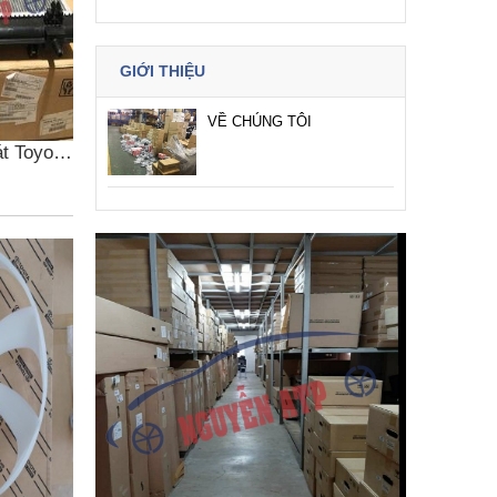
GIỚI THIỆU
VỀ CHÚNG TÔI
t Toyota
s