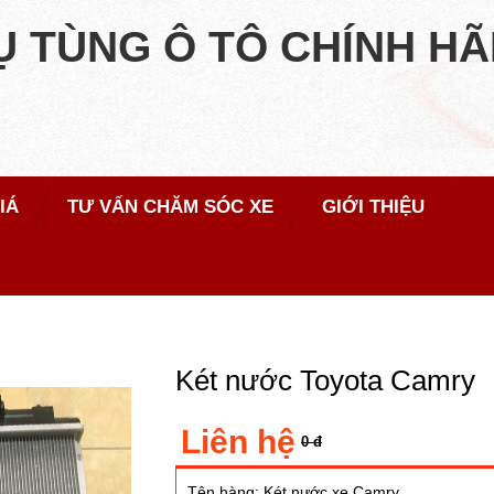
Ụ TÙNG Ô TÔ CHÍNH H
IÁ
TƯ VẤN CHĂM SÓC XE
GIỚI THIỆU
Két nước Toyota Camry
Liên hệ
0 đ
Tên hàng: Két nước xe Camry