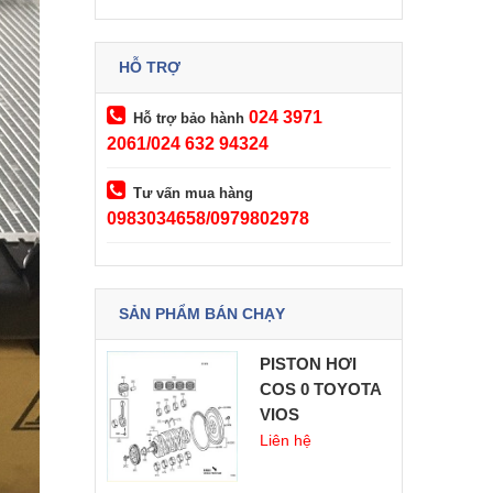
HỖ TRỢ
024 3971
Hỗ trợ bảo hành
2061/024 632 94324
Tư vấn mua hàng
0983034658/0979802978
SẢN PHẨM BÁN CHẠY
PISTON HƠI
COS 0 TOYOTA
VIOS
Liên hệ