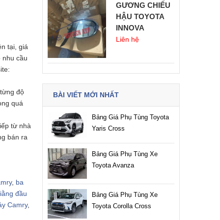
GƯƠNG CHIẾU
HẬU TOYOTA
INNOVA
Liên hệ
iện
tại, giá
ó nhu cầu
ite:
từng độ
BÀI VIẾT MỚI NHẤT
rong quá
Bảng Giá Phụ Tùng Toyota
tiếp từ nhà
Yaris Cross
̀ng bán ra
Bảng Giá Phụ Tùng Xe
Toyota Avanza
amry
,
ba
giằng
đầu
Bảng Giá Phụ Tùng Xe
áy Camry
,
Toyota Corolla Cross