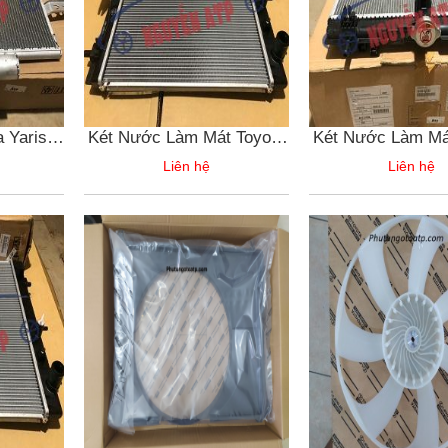
 Yaris
Két Nước Làm Mát Toyota
Két Nước Làm Má
Raize
Yaris Cros
Liên hệ
Liên hệ