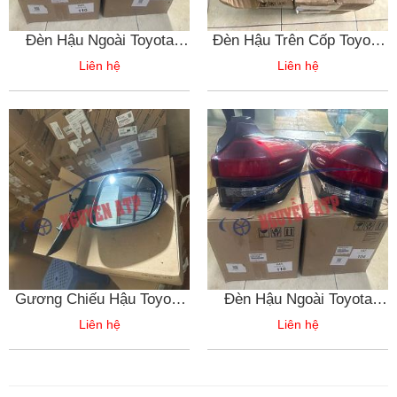
Đèn Hậu Ngoài Toyota
Đèn Hậu Trên Cốp Toyota
Innova
Innova
Liên hệ
Liên hệ
Gương Chiếu Hậu Toyota
Đèn Hậu Ngoài Toyota
Innova
Innova
Liên hệ
Liên hệ