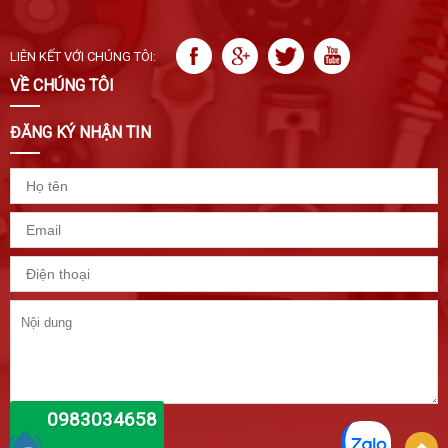
LIÊN KẾT VỚI CHÚNG TÔI:
VỀ CHÚNG TÔI
ĐĂNG KÝ NHẬN TIN
0983034658
GỬI