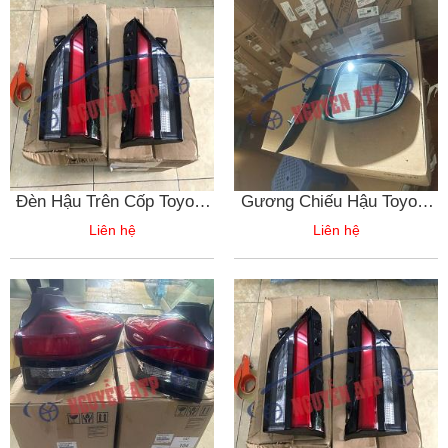
Đèn Hậu Trên Cốp Toyota
Gương Chiếu Hậu Toyota
Innova
Innova
Liên hệ
Liên hệ