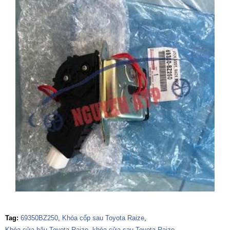
Tag:
69350BZ250
,
Khóa cốp sau Toyota Raize
,
Khóa cửa hậu Toyota Raize
,
khóa cửa sau Toyota Raize
,