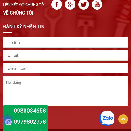
LIÊN KẾT VỚI CHÚNG TÔI:
VỀ CHÚNG TÔI
ĐĂNG KÝ NHẬN TIN
0983034658
GỬI
0979802978