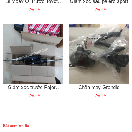
Bi Moay Ơ Trước Toyota
Giảm xóc sau pajero sport
Corolla Cross
Liên hệ
Liên hệ
Giảm xóc trước Pajero
Chân máy Grandis
Sport
Liên hệ
Liên hệ
Bài xem nhiều